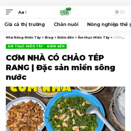
Aa
Giá cả thị trường
Chăn nuôi
Nông nghiệp thế g
Nhà Nông Miền Tây
>
Blog
>
Điểm đến
>
Ẩm thực Miền Tây
>
CƠM NHÀ CÓ CHẢO TÉP RANG | Đặc sản miền sông nước
ẨM THỰC MIỀN TÂY
ĐIỂM ĐẾN
CƠM NHÀ CÓ CHẢO TÉP
RANG | Đặc sản miền sông
nước