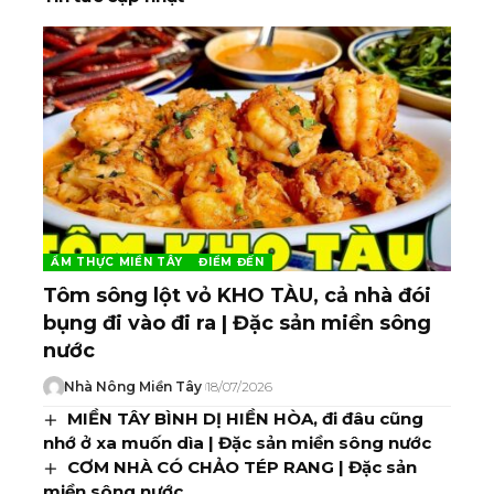
ẨM THỰC MIỀN TÂY
ĐIỂM ĐẾN
Tôm sông lột vỏ KHO TÀU, cả nhà đói
bụng đi vào đi ra | Đặc sản miền sông
nước
Nhà Nông Miền Tây
18/07/2026
MIỀN TÂY BÌNH DỊ HIỀN HÒA, đi đâu cũng
nhớ ở xa muốn dìa | Đặc sản miền sông nước
CƠM NHÀ CÓ CHẢO TÉP RANG | Đặc sản
miền sông nước