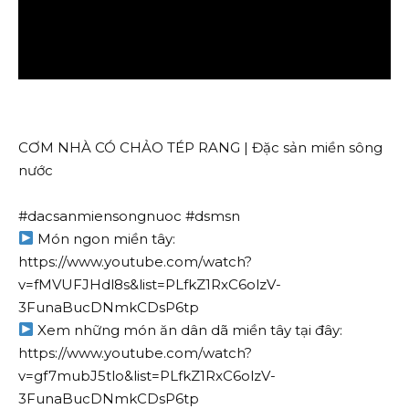
CƠM NHÀ CÓ CHẢO TÉP RANG | Đặc sản miền sông
nước
#dacsanmiensongnuoc #dsmsn
Món ngon miền tây:
https://www.youtube.com/watch?
v=fMVUFJHdl8s&list=PLfkZ1RxC6olzV-
3FunaBucDNmkCDsP6tp
Xem những món ăn dân dã miền tây tại đây:
https://www.youtube.com/watch?
v=gf7mubJ5tlo&list=PLfkZ1RxC6olzV-
3FunaBucDNmkCDsP6tp