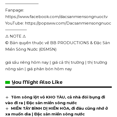
————————–
Fanpage:
https://www.facebook.com/dacsanmiensongnuoctv
YouTube: https://popsww.com/Dacsanmiensongnuoc
—————–
⚠ NOTE ⚠
© Bản quyền thuộc về BB PRODUCTIONS & Đặc Sản
Miền Sông Nước (ĐSMSN)
giá sầu riêng hôm nay
|
giá cả thị trường
|
thị trường
nông sản
|
giá phân bón hôm nay
You Might Also Like
Tôm sông lột vỏ KHO TÀU, cả nhà đói bụng đi
vào đi ra | Đặc sản miền sông nước
MIỀN TÂY BÌNH DỊ HIỀN HÒA, đi đâu cũng nhớ ở
xa muốn dìa | Đặc sản miền sông nước