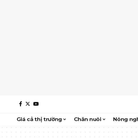
Giá cả thị trường
Chăn nuôi
Nông ngh