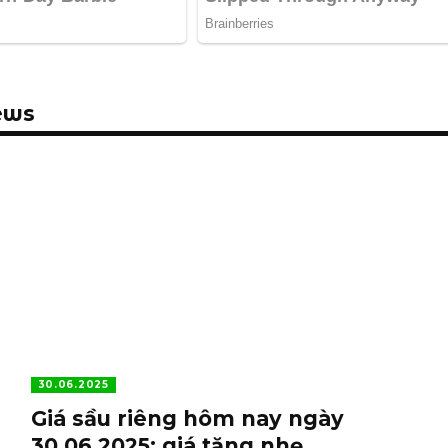
ews
30.06.2025
Giá sầu riêng hôm nay ngày
30.06.2025: giá tăng nhẹ