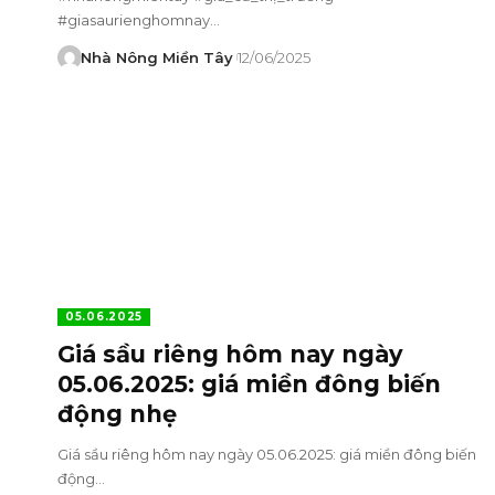
#giasaurienghomnay…
Nhà Nông Miền Tây
12/06/2025
05.06.2025
Giá sầu riêng hôm nay ngày
05.06.2025: giá miền đông biến
động nhẹ
Giá sầu riêng hôm nay ngày 05.06.2025: giá miền đông biến
động…