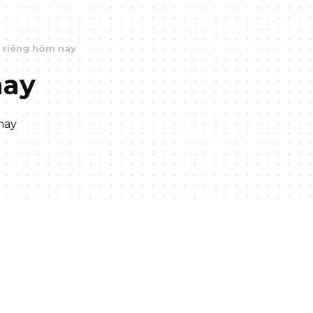
u riêng hôm nay
nay
nay