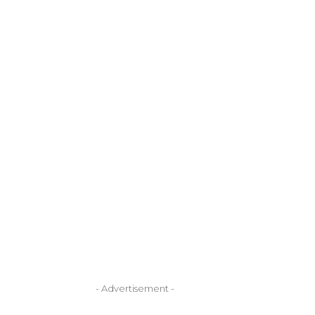
- Advertisement -