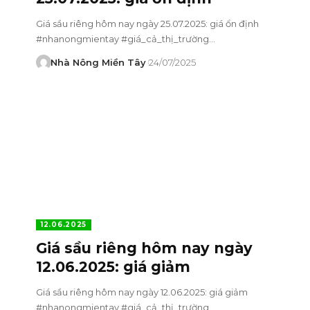
Giá sầu riêng hôm nay ngày 25.07.2025: giá ổn định
#nhanongmientay #giá_cả_thị_trường…
Nhà Nông Miền Tây
24/07/2025
12.06.2025
Giá sầu riêng hôm nay ngày
12.06.2025: giá giảm
Giá sầu riêng hôm nay ngày 12.06.2025: giá giảm
#nhanongmientay #giá_cả_thị_trường