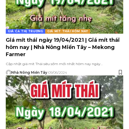
GIÁ CẢ THỊ TRƯỜNG
GIÁ MÍT THÁI HÔM NAY
Giá mít thái ngày 19/04/2021 | Giá mít thái
hôm nay | Nhà Nông Miền Tây – Mekong
Farmer
Cập nhật giá mít Thái siêu sớm mới nhất hôm nay ngày…
Nhà Nông Miền Tây
09/06/2024