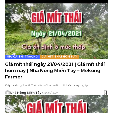
GIÁ CẢ THỊ TRƯỜNG
GIÁ MÍT THÁI HÔM NAY
Giá mít thái ngày 21/04/2021 | Giá mít thái
hôm nay | Nhà Nông Miền Tây – Mekong
Farmer
Cập nhật giá mít Thái siêu sớm mới nhất hôm nay ngày…
Nhà Nông Miền Tây
09/06/2024