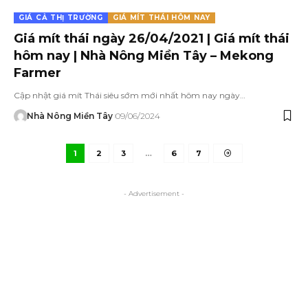
GIÁ CẢ THỊ TRƯỜNG
GIÁ MÍT THÁI HÔM NAY
Giá mít thái ngày 26/04/2021 | Giá mít thái
hôm nay | Nhà Nông Miền Tây – Mekong
Farmer
Cập nhật giá mít Thái siêu sớm mới nhất hôm nay ngày…
Nhà Nông Miền Tây
09/06/2024
1
2
3
…
6
7
- Advertisement -