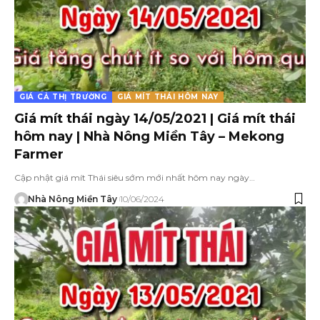
GIÁ CẢ THỊ TRƯỜNG
GIÁ MÍT THÁI HÔM NAY
Giá mít thái ngày 14/05/2021 | Giá mít thái
hôm nay | Nhà Nông Miền Tây – Mekong
Farmer
Cập nhật giá mít Thái siêu sớm mới nhất hôm nay ngày…
Nhà Nông Miền Tây
10/06/2024