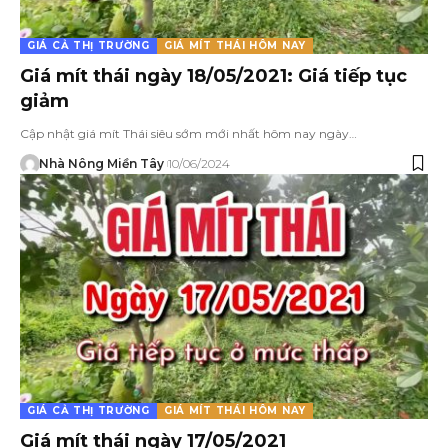
GIÁ CẢ THỊ TRƯỜNG
GIÁ MÍT THÁI HÔM NAY
Giá mít thái ngày 18/05/2021: Giá tiếp tục
giảm
Cập nhật giá mít Thái siêu sớm mới nhất hôm nay ngày…
Nhà Nông Miền Tây
10/06/2024
GIÁ CẢ THỊ TRƯỜNG
GIÁ MÍT THÁI HÔM NAY
Giá mít thái ngày 17/05/2021