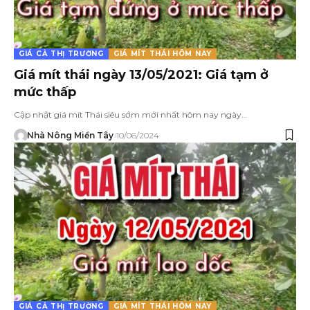
GIÁ CẢ THỊ TRƯỜNG
GIÁ MÍT THÁI HÔM NAY
Giá mít thái ngày 13/05/2021: Giá tạm ở
mức thấp
Cập nhật giá mít Thái siêu sớm mới nhất hôm nay ngày…
Nhà Nông Miền Tây
10/06/2024
GIÁ CẢ THỊ TRƯỜNG
GIÁ MÍT THÁI HÔM NAY