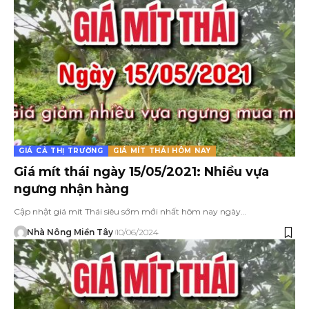
GIÁ CẢ THỊ TRƯỜNG
GIÁ MÍT THÁI HÔM NAY
Giá mít thái ngày 15/05/2021: Nhiều vựa
ngưng nhận hàng
Cập nhật giá mít Thái siêu sớm mới nhất hôm nay ngày…
Nhà Nông Miền Tây
10/06/2024