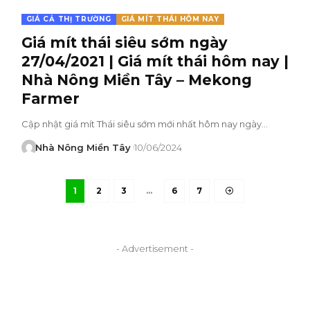
GIÁ CẢ THỊ TRƯỜNG
GIÁ MÍT THÁI HÔM NAY
Giá mít thái siêu sớm ngày
27/04/2021 | Giá mít thái hôm nay |
Nhà Nông Miền Tây – Mekong
Farmer
Cập nhật giá mít Thái siêu sớm mới nhất hôm nay ngày…
Nhà Nông Miền Tây
10/06/2024
1
2
3
…
6
7
- Advertisement -