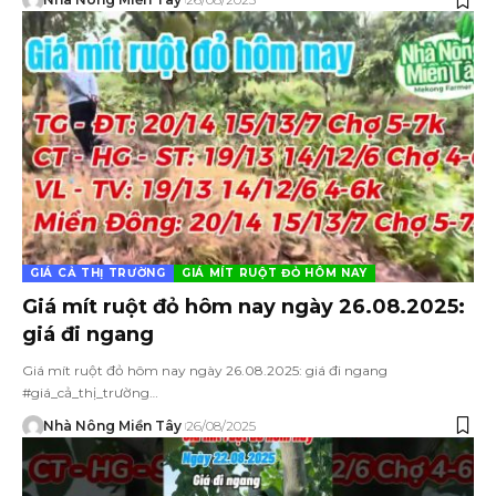
GIÁ CẢ THỊ TRƯỜNG
GIÁ MÍT RUỘT ĐỎ HÔM NAY
Giá mít ruột đỏ hôm nay ngày 26.08.2025:
giá đi ngang
Giá mít ruột đỏ hôm nay ngày 26.08.2025: giá đi ngang
#giá_cả_thị_trường…
Nhà Nông Miền Tây
26/08/2025