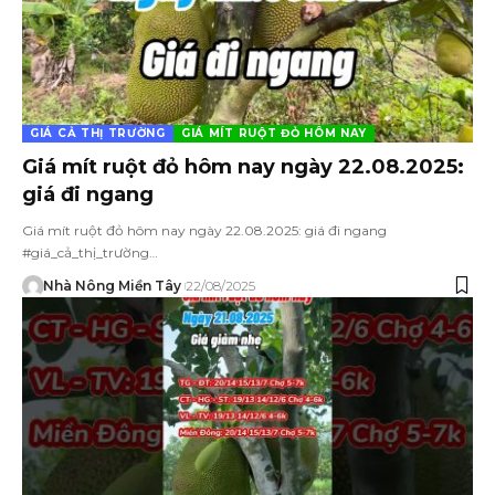
GIÁ CẢ THỊ TRƯỜNG
GIÁ MÍT RUỘT ĐỎ HÔM NAY
Giá mít ruột đỏ hôm nay ngày 22.08.2025:
giá đi ngang
Giá mít ruột đỏ hôm nay ngày 22.08.2025: giá đi ngang
#giá_cả_thị_trường…
Nhà Nông Miền Tây
22/08/2025