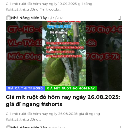
Giá mít ruột đỏ hôm nay ngày 10.09.2025: giá tăng
#giá_cả_thị_trường #mitruotdo…
Nhà Nông Miền Tây
11/09/2025
GIÁ CẢ THỊ TRƯỜNG
GIÁ MÍT RUỘT ĐỎ HÔM NAY
Giá mít ruột đỏ hôm nay ngày 26.08.2025:
giá đi ngang #shorts
Giá mít ruột đỏ hôm nay ngày 26.08.2025: giá đi ngang
#giá_cả_thị_trường…
Nhà Nông Miền Tây
26/08/2025