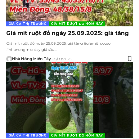
GIÁ CẢ THỊ TRƯỜNG
GIÁ MÍT RUỘT ĐỎ HÔM NAY
Giá mít ruột đỏ ngày 25.09.2025: giá tăng
Giá mít ruột đỏ ngày 25.09.2025: giá tăng #giamitruotdo
#nhanongmientay giá sầu…
Nhà Nông Miền Tây
25/09/2025
GIÁ CẢ THỊ TRƯỜNG
GIÁ MÍT RUỘT ĐỎ HÔM NAY