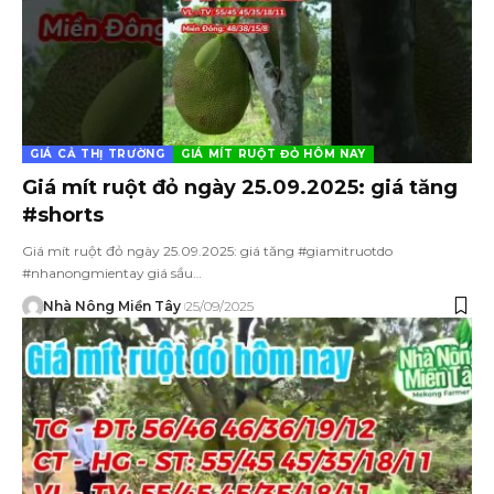
GIÁ CẢ THỊ TRƯỜNG
GIÁ MÍT RUỘT ĐỎ HÔM NAY
Giá mít ruột đỏ ngày 25.09.2025: giá tăng
#shorts
Giá mít ruột đỏ ngày 25.09.2025: giá tăng #giamitruotdo
#nhanongmientay giá sầu…
Nhà Nông Miền Tây
25/09/2025