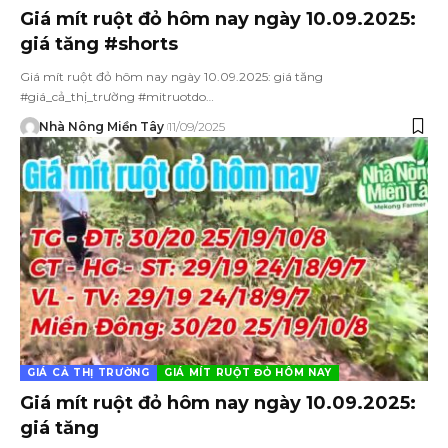
Giá mít ruột đỏ hôm nay ngày 10.09.2025:
giá tăng #shorts
Giá mít ruột đỏ hôm nay ngày 10.09.2025: giá tăng
#giá_cả_thị_trường #mitruotdo…
Nhà Nông Miền Tây
11/09/2025
GIÁ CẢ THỊ TRƯỜNG
GIÁ MÍT RUỘT ĐỎ HÔM NAY
Giá mít ruột đỏ hôm nay ngày 10.09.2025:
giá tăng