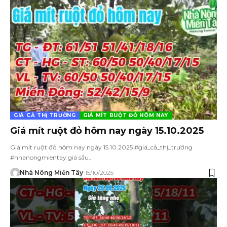
GIÁ CẢ THỊ TRƯỜNG
GIÁ MÍT RUỘT ĐỎ HÔM NAY
Giá mít ruột đỏ hôm nay ngày 15.10.2025
Giá mít ruột đỏ hôm nay ngày 15.10.2025 #giá_cả_thị_trường
#nhanongmientay giá sầu…
Nhà Nông Miền Tây
15/10/2025