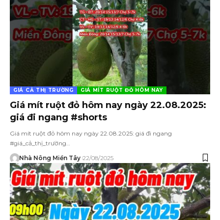
GIÁ CẢ THỊ TRƯỜNG
GIÁ MÍT RUỘT ĐỎ HÔM NAY
Giá mít ruột đỏ hôm nay ngày 22.08.2025:
giá đi ngang #shorts
Giá mít ruột đỏ hôm nay ngày 22.08.2025: giá đi ngang
#giá_cả_thị_trường…
Nhà Nông Miền Tây
22/08/2025