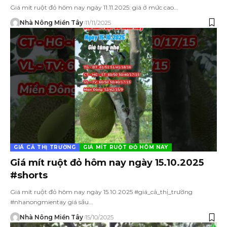
Giá mít ruột đỏ hôm nay ngày 11.11.2025: giá ở mức cao…
Nhà Nông Miền Tây
11/11/2025
GIÁ CẢ THỊ TRƯỜNG
GIÁ MÍT RUỘT ĐỎ HÔM NAY
Giá mít ruột đỏ hôm nay ngày 15.10.2025
#shorts
Giá mít ruột đỏ hôm nay ngày 15.10.2025 #giá_cả_thị_trường
#nhanongmientay giá sầu…
Nhà Nông Miền Tây
15/10/2025