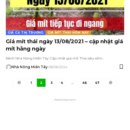
GIÁ CẢ THỊ TRƯỜNG
GIÁ MÍT THÁI HÔM NAY
Giá mít thái ngày 13/08/2021 – cập nhật giá
mít hằng ngày
Kênh Nhà Nông Miền Tây Cập nhật giá mít Thái siêu sớm…
Nhà Nông Miền Tây
08/06/2024
1
2
3
4
…
46
47
- Advertisement -