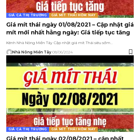
GIÁ CẢ THỊ TRƯỜNG
GIÁ MÍT THÁI HÔM NAY
Giá mít thái ngày 01/08/2021 – Cập nhật giá
mít mới nhất hằng ngày: Giá tiếp tục tăng
Kênh Nhà Nông Miền Tây Cập nhật giá mít Thái siêu sớm…
Nhà Nông Miền Tây
08/06/2024
GIÁ CẢ THỊ TRƯỜNG
GIÁ MÍT THÁI HÔM NAY
Giá mít thái ngày 02/08/2021 – cập nhất