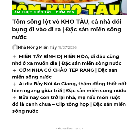
ẨM THỰC MIỀN TÂY
ĐIỂM ĐẾN
Tôm sông lột vỏ KHO TÀU, cả nhà đói
bụng đi vào đi ra | Đặc sản miền sông
nước
Nhà Nông Miền Tây
18/07/2026
MIỀN TÂY BÌNH DỊ HIỀN HÒA, đi đâu cũng
nhớ ở xa muốn dìa | Đặc sản miền sông nước
CƠM NHÀ CÓ CHẢO TÉP RANG | Đặc sản
miền sông nước
Ai dìa Bảy Núi An Giang, thăm đồng thốt nốt
hiên ngang giữa trời | Đặc sản miền sông nước
Bữa nay con trở lại nhà, mẹ nấu món ruột
đó là canh chua – Clip tổng hợp | Đặc sản miền
sông nước
- Advertisement -