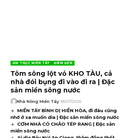
ẨM THỰC MIỀN TÂY
ĐIỂM ĐẾN
Tôm sông lột vỏ KHO TÀU, cả
nhà đói bụng đi vào đi ra | Đặc
sản miền sông nước
Nhà Nông Miền Tây
18/07/2026
MIỀN TÂY BÌNH DỊ HIỀN HÒA, đi đâu cũng
nhớ ở xa muốn dìa | Đặc sản miền sông nước
CƠM NHÀ CÓ CHẢO TÉP RANG | Đặc sản
miền sông nước
Ai dìa Bảy Núi An Giang, thăm đồng thốt