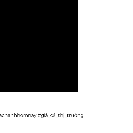
iachanhhomnay #giá_cả_thị_trường