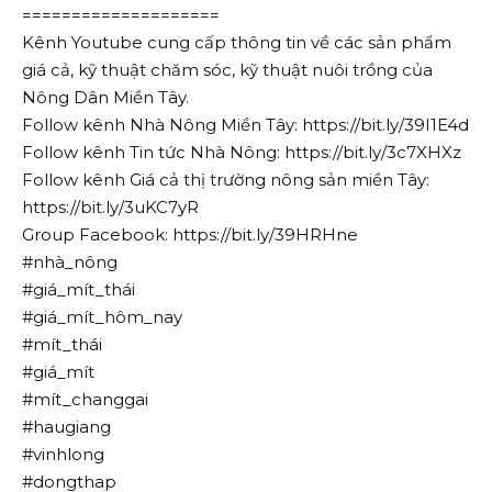
====================
Kênh Youtube cung cấp thông tin về các sản phẩm
giá cả, kỹ thuật chăm sóc, kỹ thuật nuôi trồng của
Nông Dân Miền Tây.
Follow kênh Nhà Nông Miền Tây: https://bit.ly/39I1E4d
Follow kênh Tin tức Nhà Nông: https://bit.ly/3c7XHXz
Follow kênh Giá cả thị trường nông sản miền Tây:
https://bit.ly/3uKC7yR
Group Facebook: https://bit.ly/39HRHne
#nhà_nông
#giá_mít_thái
#giá_mít_hôm_nay
#mít_thái
#giá_mít
#mít_changgai
#haugiang
#vinhlong
#dongthap