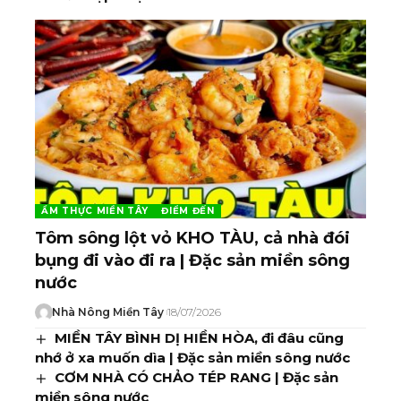
ẨM THỰC MIỀN TÂY
ĐIỂM ĐẾN
Tôm sông lột vỏ KHO TÀU, cả nhà đói
bụng đi vào đi ra | Đặc sản miền sông
nước
Nhà Nông Miền Tây
18/07/2026
MIỀN TÂY BÌNH DỊ HIỀN HÒA, đi đâu cũng
nhớ ở xa muốn dìa | Đặc sản miền sông nước
CƠM NHÀ CÓ CHẢO TÉP RANG | Đặc sản
miền sông nước