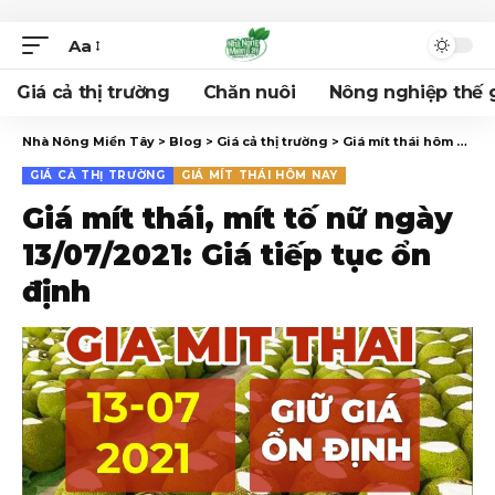
Aa
Giá cả thị trường
Chăn nuôi
Nông nghiệp thế g
Nhà Nông Miền Tây
>
Blog
>
Giá cả thị trường
>
Giá mít thái hôm nay
>
GIÁ CẢ THỊ TRƯỜNG
GIÁ MÍT THÁI HÔM NAY
Giá mít thái, mít tố nữ ngày
13/07/2021: Giá tiếp tục ổn
định