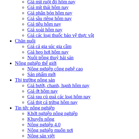
Giá mít ruột đỏ hôm nay
Giá mít thái hôm nay
Giá phân bón hôm nay
Giá sầu riêng hôm nay
Giá tiêu hôm nay
Giá xoài hôm nay
Giá các loại thuốc bảo vệ thực vật
Chăn nuôi
Giá cả gia súc gia cầm
Giá heo hơi hôm nay
Nuôi trồng thuỷ hải sản
Nông nghiệp thế giới
Nông nghiệp công nghệ cao
Sản phẩm mới
Thị trường nông sản
Giá bưởi, chanh, hạnh hôm nay
Giá ớt hôm nay
Giá rau củ quả các loại hôm nay
Giá thịt cá trứng hôm nay
Tin tức nông nghiệp
Khởi nghiệp nông nghiệp
Khuyến nông
Nông nghiệp 4.0
Nông nghiệp muôn nơi
Nông sản việt